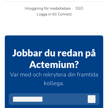
Inloggning för medarbetare
·
SSO
Logga in till Connect
Jobbar du redan på
Actemium?
Var med och rekrytera din framtida
kollega.
@
omexom.com
omexom.com
Logga in