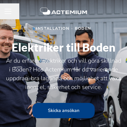
Dela sidan
KARRIÄRMENY
INSTALLATION
·
BODEN
Elektriker till Boden
Är du erfaren elektriker och vill göra skillnad
i Boden? Hos Actemium får du varierande
uppdrag, bra laganda och möjlighet att växa
inom el, säkerhet och service.
Skicka ansökan