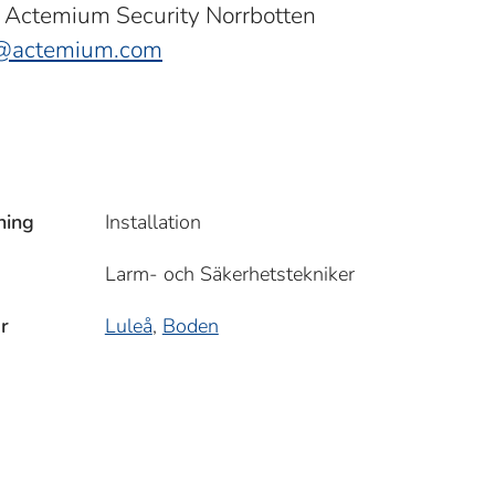
 Actemium Security Norrbotten
g@actemium.com
ning
Installation
Larm- och Säkerhetstekniker
r
Luleå
,
Boden