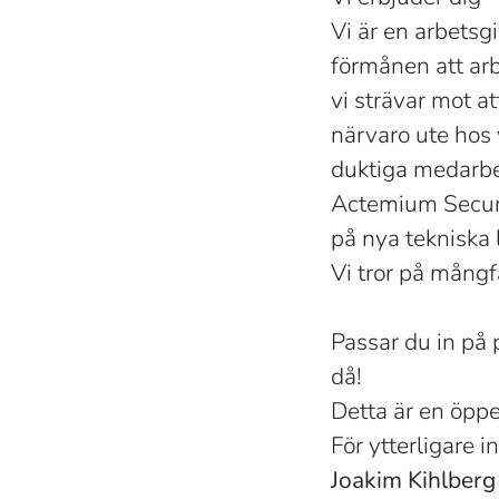
Vi är en arbets
förmånen att ar
vi strävar mot a
närvaro ute hos 
duktiga medarbe
Actemium Securit
på nya tekniska 
Vi tror på mång
Passar du in på p
då!
Detta är en öppe
För ytterligare 
Joakim Kihlberg