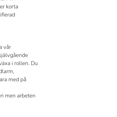
er korta
ifierad
a vår
 självgående
växa i rollen. Du
dlarm,
vara med på
en men arbeten