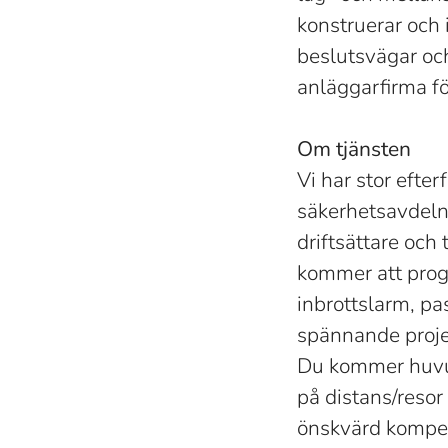
konstruerar och 
beslutsvägar och
anläggarfirma fö
Om tjänsten
Vi har stor efte
säkerhetsavdeln
driftsättare och 
kommer att prog
inbrottslarm, p
spännande projekt
Du kommer huvud
på distans/reso
önskvärd kompet