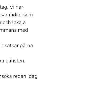
ag. Vi har
 samtidigt som
r och lokala
llsammans med
ch satsar gärna
a tjänsten.
 ansöka redan idag