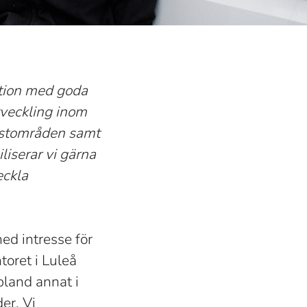
ation med goda
tveckling inom
listområden samt
liserar vi gärna
eckla
med intresse för
toret i Luleå
land annat i
er. Vi