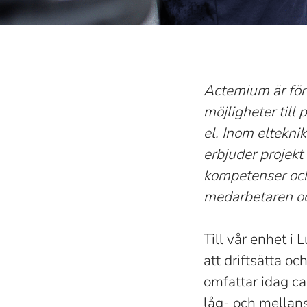
Actemium är före
möjligheter till
el. Inom eltekni
erbjuder projekt
kompetenser och 
medarbetaren o
Till vår enhet i
att driftsätta o
omfattar idag c
låg- och mellans