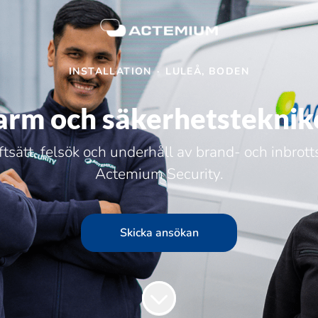
INSTALLATION
·
LULEÅ, BODEN
arm och säkerhetsteknik
iftsätt, felsök och underhåll av brand- och inbr
Actemium Security.
Skicka ansökan