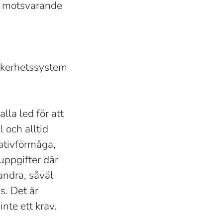
an motsvarande
säkerhetssystem
lla led för att
 och alltid
iativförmåga,
uppgifter där
andra, såväl
s. Det är
te ett krav.