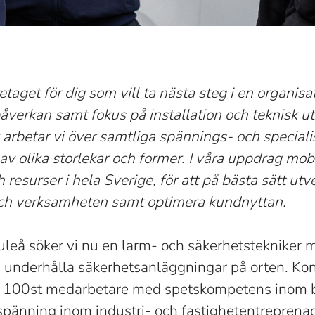
taget för dig som vill ta nästa steg i en organis
 påverkan samt fokus på installation och teknisk u
k arbetar vi över samtliga spännings- och specia
 av olika storlekar och former. I våra uppdrag mobi
resurser i hela Sverige, för att på bästa sätt utv
ch verksamheten samt optimera kundnyttan.
 Luleå söker vi nu en larm- och säkerhetstekniker 
ch underhålla säkerhetsanläggningar på orten. Kon
a 100st medarbetare med spetskompetens inom b
pänning inom industri- och fastighetentreprenad