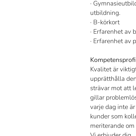
· Gymnasieutbil
utbildning.
· B-körkort
· Erfarenhet av
· Erfarenhet av 
Kompetensprofi
Kvalitet är vikti
upprätthålla den
strävar mot att l
gillar problemlö
varje dag inte ä
kunder som kolle
meriterande om 
Vi erbjuder dig