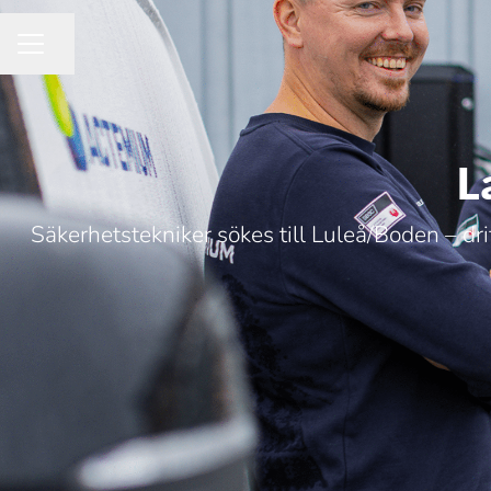
Dela sidan
KARRIÄRMENY
L
Säkerhetstekniker sökes till Luleå/Boden – dr