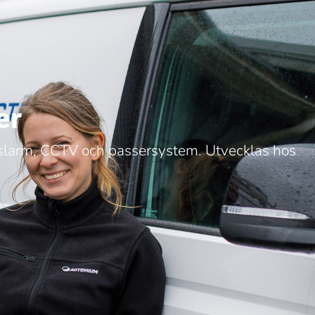
er
ottslarm, CCTV och passersystem. Utvecklas hos