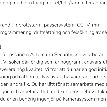
dning med inriktning mot el/tele/larm eller ann
 brand-, inbrottslarm, passersystem, CCTV, mm.
programmering, driftsättning och felsökning av 
l
gt för oss inom Actemium Security och vi arbetar i a
. Vi söker därför dig som är noggrann, ansvarsfull
everera hög kvalitet. Vi tror att du har en god init
sning och att du lockas av att ha varierade arbets
r den andra lik. Du har lätt för att samarbeta med 
gor, och arbetar alltid med kundens behov i foku
du är en behörig ingenjör på kamerasystem men in