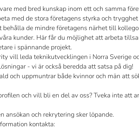
givare med bred kunskap inom ett och samma föret
beta med de stora företagens styrka och trygghet
tt behålla de mindre företagens närhet till kollego
våra kunder. Här får du möjlighet att arbeta ti
tare i spännande projekt.
y vill leda teknikutvecklingen i Norra Sverige o
lösningar - vi är också beredda att satsa på dig!
fald och uppmuntrar både kvinnor och män att sök
rofilen och vill bli en del av oss? Tveka inte att
n ansökan och rekrytering sker löpande.
information kontakta: