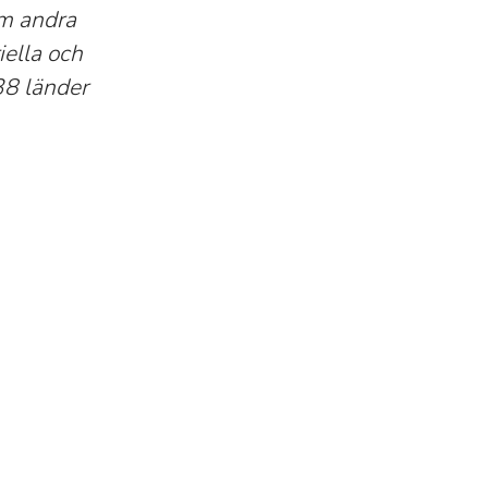
om andra
iella och
38 länder