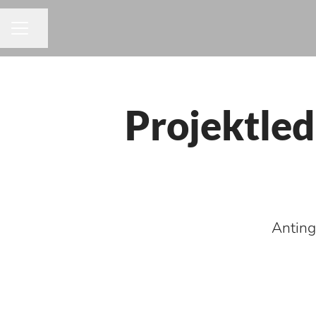
Dela sidan
KARRIÄRMENY
Projektled
Antinge