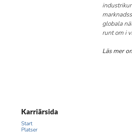
industriku
marknadsse
globala nä
runt om i v
Läs mer o
Karriärsida
Start
Platser