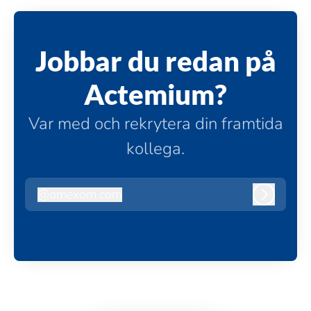
Jobbar du redan på
Actemium?
Var med och rekrytera din framtida
kollega.
@
omexom.com
omexom.com
Logga in