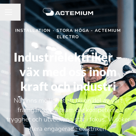
Dela sidan
KARRIÄRMENY
INSTALLATION
·
STORA HÖGA - ACTEMIUM
ELECTRO
Industrielektriker –
väx med oss inom
kraft och industri
Nu finns möjlighet att bli en del av vårt
framgångsrika team där kompetens,
trygghet och utveckling står i fokus. Vi söker
flera engagerade elektriker!