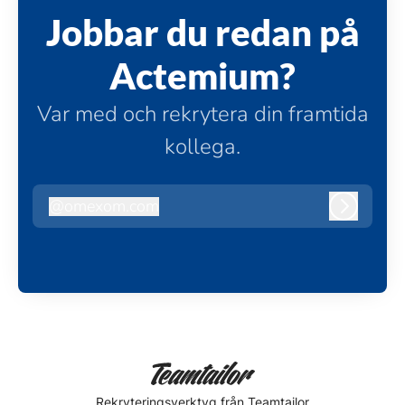
Jobbar du redan på
Actemium?
Var med och rekrytera din framtida
kollega.
@
omexom.com
omexom.com
Logga in
Rekryteringsverktyg
från Teamtailor