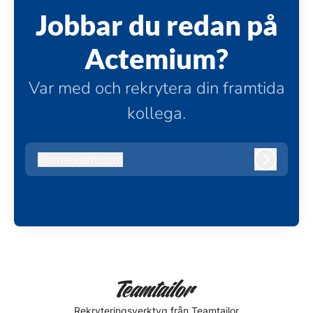
Jobbar du redan på
Actemium?
Var med och rekrytera din framtida
kollega.
@
omexom.com
omexom.com
Logga in
Rekryteringsverktyg
från Teamtailor