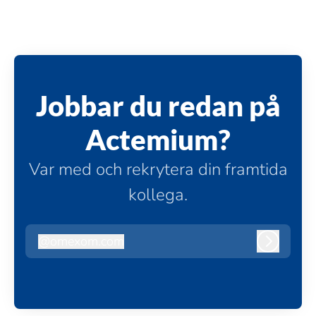
Jobbar du redan på
Actemium?
Var med och rekrytera din framtida
kollega.
@
omexom.com
omexom.com
Logga in