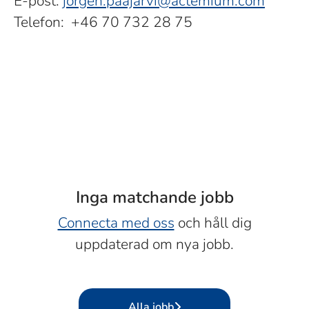
E-post:
jorgen.paajarvi@actemium.com
Telefon: +46 70 732 28 75
Inga matchande jobb
Connecta med oss
och håll dig
uppdaterad om nya jobb.
Alla jobb