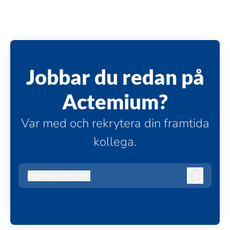
Jobbar du redan på
Actemium?
Var med och rekrytera din framtida
kollega.
@
omexom.com
omexom.com
Logga in