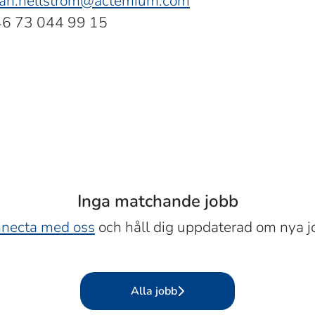
han.hellstrom@actemium.com
+46 73 044 99 15
Inga matchande jobb
necta med oss
och håll dig uppdaterad om nya j
Alla jobb