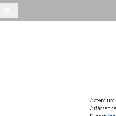
Dela sidan
KARRIÄRMENY
Actemium 
Affärsenhe