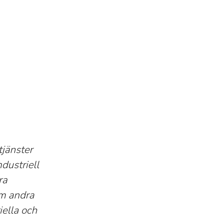
tjänster
dustriell
ra
om andra
iella och