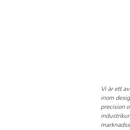
Vi är ett 
inom design
precision 
industriku
marknadsse