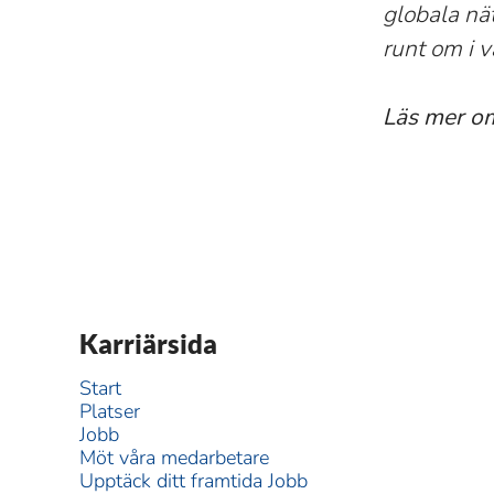
globala nä
runt om i v
Läs mer o
Karriärsida
Start
Platser
Jobb
Möt våra medarbetare
Upptäck ditt framtida Jobb