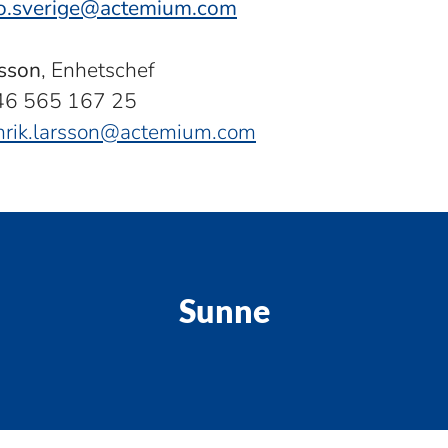
fo.sverige@actemium.com
rsson
, Enhetschef
6 565 167 25
nrik.larsson@actemium.com
Sunne