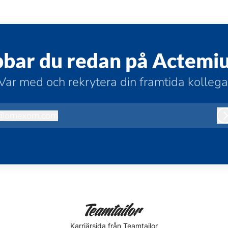
bbar du redan på Actemi
Var med och rekrytera din framtida kollega
@
omexom.com
omexom.com
Karriärsida
från Teamtailor