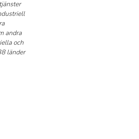
tjänster
dustriell
ra
om andra
iella och
38 länder