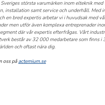
av Sveriges största varumärken inom elteknik med 
, installation samt service och underhåll. Med in
och en bred expertis arbetar vi i huvudsak med vå
nder men utför även komplexa entreprenader in
gment där vår expertis efterfrågas. Vårt industr
tverk består av 32 000 medarbetare som finns i 
ärlden och oftast nära dig.
m oss på
actemium.se