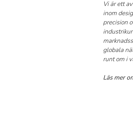
Vi är ett 
inom design
precision 
industriku
marknadsse
globala nä
runt om i v
Läs mer o