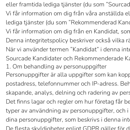
eller framtida lediga tjänster (du som ”Sourca
Vi får information om dig från våra anställda el
lediga tjänster (du som ”Rekommenderad Kand
Vi får information om dig från en Kandidat, som
Denna integritetspolicy beskriver också vilka r
När vi använder termen ”Kandidat” i denna int
Sourcade Kandidater och Rekommenderade Kan
1. Om behandling av personuppgifter
Personuppgifter är alla uppgifter som kan koppl
postadress, telefonnummer och IP-adress. Beh
skapande, analys, delning och radering av per
Det finns lagar och regler om hur företag får 
typer av användning av personuppgifter, och i
dina personuppgifter, som beskrivs i denna in
De flesta skyldigheter enligt GDPR gäller för