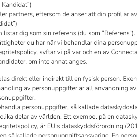
d Kandidat”)
ler partners, eftersom de anser att din profil är a
idat”)
 listar dig som sin referens (du som ”Referens”).
ättigheter du har när vi behandlar dina personupp
egritetspolicy, syftar vi på var och en av Conne
didater, om inte annat anges.
as direkt eller indirekt till en fysisk person. Ex
andling av personuppgifter är all användning av
sonuppgifter.
behandla personuppgifter, så kallade dataskyddsla
 olika delar av världen. Ett exempel på en datas
tegritetspolicy, är EU:s dataskyddsförordning (2
 den så kallade personuppgiftsansvarige. En pers