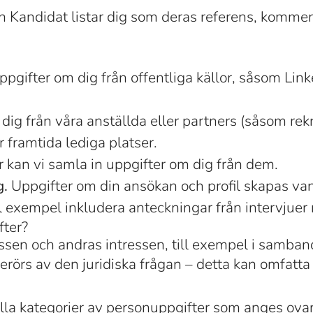
Kandidat listar dig som deras referens, kommer v
pgifter om dig från offentliga källor, såsom Lin
dig från våra anställda eller partners (såsom rekr
r framtida lediga platser.
 kan vi samla in uppgifter om dig från dem.
g.
Uppgifter om din ansökan och profil skapas vanl
ll exempel inkludera anteckningar från intervjue
fter?
essen och andras intressen, till exempel i samban
erörs av den juridiska frågan – detta kan omfatta
lla kategorier av personuppgifter som anges ova