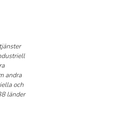
tjänster
dustriell
ra
om andra
iella och
38 länder