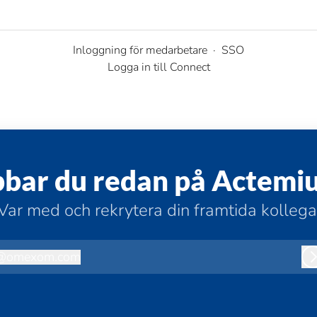
Inloggning för medarbetare
·
SSO
Logga in till Connect
bbar du redan på Actemi
Var med och rekrytera din framtida kollega
@
omexom.com
omexom.com