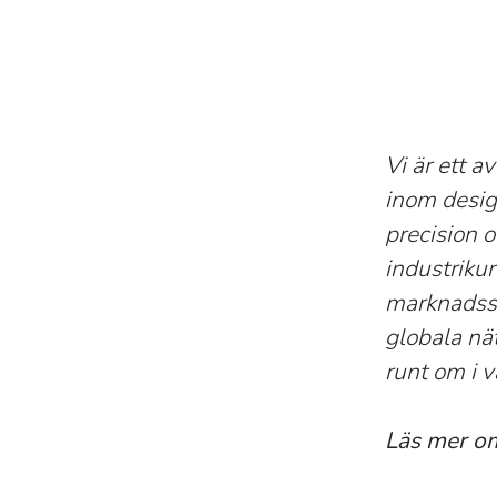
Vi är ett 
inom design
precision 
industriku
marknadsse
globala nä
runt om i v
Läs mer o