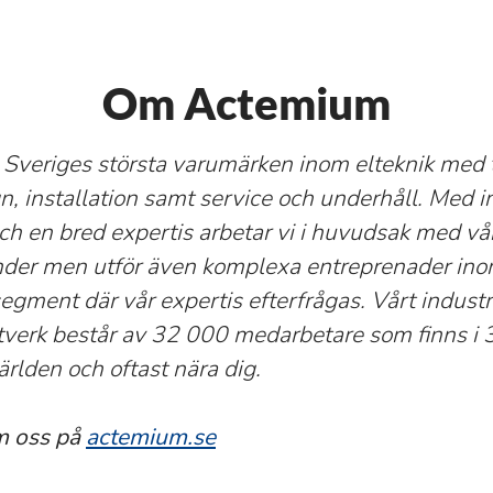
Om Actemium
av Sveriges största varumärken inom elteknik med 
, installation samt service och underhåll. Med in
och en bred expertis arbetar vi i huvudsak med vå
nder men utför även komplexa entreprenader in
gment där vår expertis efterfrågas. Vårt industr
tverk består av 32 000 medarbetare som finns i 
ärlden och oftast nära dig.
m oss på
actemium.se