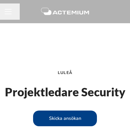
Dela sidan
KARRIÄRMENY
LULEÅ
Projektledare Security
Skicka ansökan